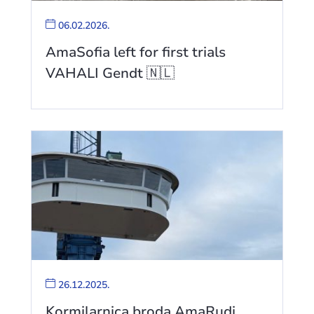
06.02.2026.
AmaSofia left for first trials
VAHALI Gendt 🇳🇱
26.12.2025.
Kormilarnica broda AmaRudi