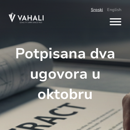
Skip
to
Srpski
English
content
Potpisana dva
ugovora u
oktobru