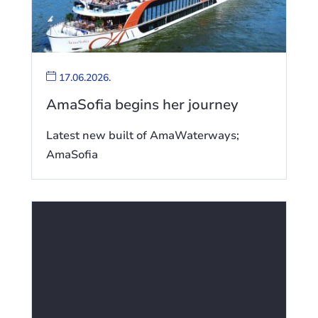
17.06.2026.
AmaSofia begins her journey
Latest new built of AmaWaterways;
AmaSofia