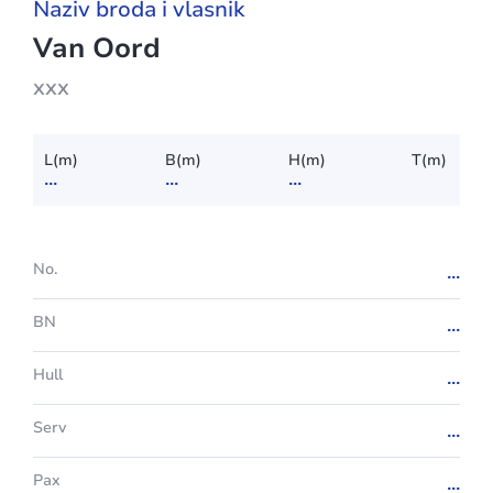
Naziv broda i vlasnik
Van Oord
xxx
L(m)
B(m)
H(m)
T(m)
...
...
...
No.
...
BN
...
Hull
...
Serv
...
Pax
...