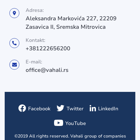
Adresa:
Aleksandra Markovića 227, 22209
Zasavica II, Sremska Mitrovica
Kontakt:
+381222656200
E-mail:
office@vahali.rs
Facebook
Twitter
LinkedIn
YouTube
©2019 All rights reserved. Vahali group of companies