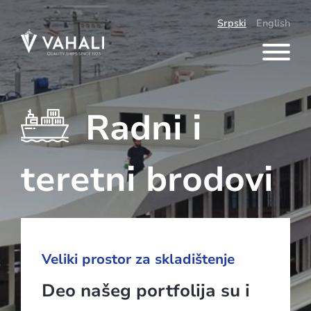
Skip
to
Srpski
English
content
Radni i
teretni brodovi
Veliki prostor za skladištenje
Deo našeg portfolija su i